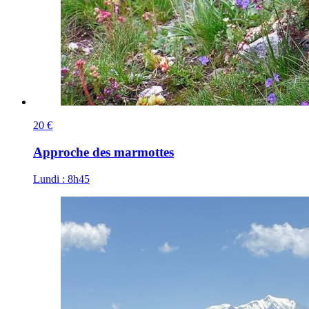
20 €
Approche des marmottes
Lundi : 8h45