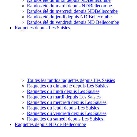
Randos été du lundi depuis NDBellecombe
Randos été du mardi depuis NDBellecombe
Randos été du mercredi depuis NDBellecombe
Randos été du jeudi depuis ND Bellecombe
Randos été du vendredi depuis ND Bellecombe
Raquettes depuis Les Saisies
Toutes les randos raquettes depuis Les Saisies
Raquettes du dimanche depuis Les Saisies
Raquettes du lundi depuis Les Saisies
Raquettes du mardi depuis Les Saisies
Raquettes du mercredi depuis Les Saisies
Raquettes du jeudi depuis Les Saisies
Raquettes du vendredi depuis Les Saisies
Raquettes du samedi depuis Les Saisies
Raquettes depuis ND de Bellecombe