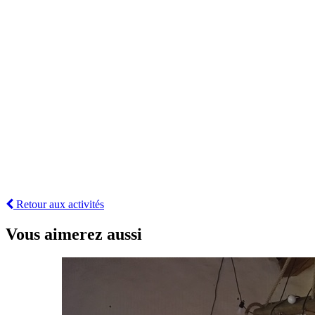
Retour aux activités
Vous aimerez aussi