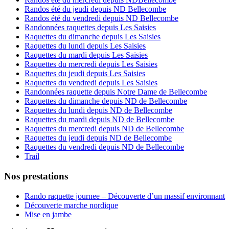
Randos été du jeudi depuis ND Bellecombe
Randos été du vendredi depuis ND Bellecombe
Randonnées raquettes depuis Les Saisies
Raquettes du dimanche depuis Les Saisies
Raquettes du lundi depuis Les Saisies
Raquettes du mardi depuis Les Saisies
Raquettes du mercredi depuis Les Saisies
Raquettes du jeudi depuis Les Saisies
Raquettes du vendredi depuis Les Saisies
Randonnées raquette depuis Notre Dame de Bellecombe
Raquettes du dimanche depuis ND de Bellecombe
Raquettes du lundi depuis ND de Bellecombe
Raquettes du mardi depuis ND de Bellecombe
Raquettes du mercredi depuis ND de Bellecombe
Raquettes du jeudi depuis ND de Bellecombe
Raquettes du vendredi depuis ND de Bellecombe
Trail
Nos prestations
Rando raquette journee – Découverte d’un massif environnant
Découverte marche nordique
Mise en jambe