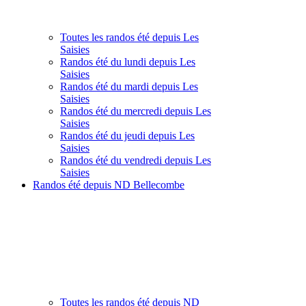
Toutes les randos été depuis Les
Saisies
Randos été du lundi depuis Les
Saisies
Randos été du mardi depuis Les
Saisies
Randos été du mercredi depuis Les
Saisies
Randos été du jeudi depuis Les
Saisies
Randos été du vendredi depuis Les
Saisies
Randos été depuis ND Bellecombe
Toutes les randos été depuis ND