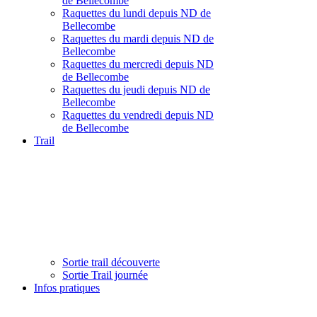
de Bellecombe
Raquettes du lundi depuis ND de
Bellecombe
Raquettes du mardi depuis ND de
Bellecombe
Raquettes du mercredi depuis ND
de Bellecombe
Raquettes du jeudi depuis ND de
Bellecombe
Raquettes du vendredi depuis ND
de Bellecombe
Trail
Sortie trail découverte
Sortie Trail journée
Infos pratiques