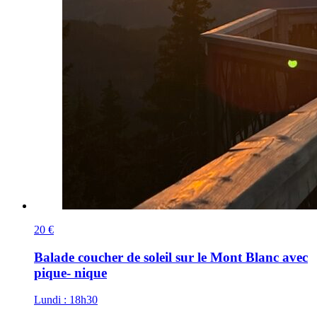
20 €
Balade coucher de soleil sur le Mont Blanc avec
pique- nique
Lundi : 18h30