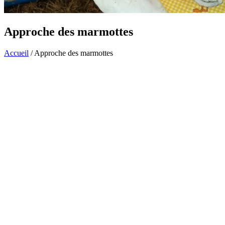
Approche des marmottes
Accueil
/
Approche des marmottes