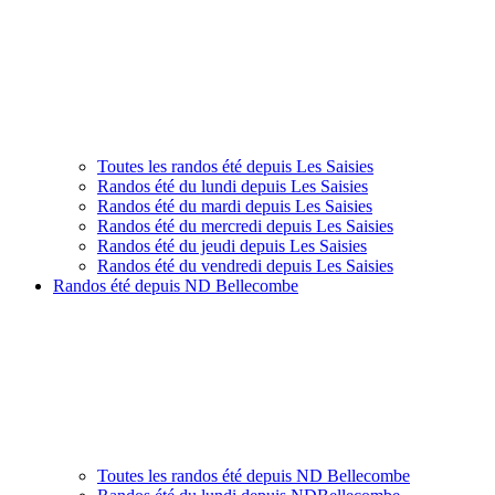
Toutes les randos été depuis Les Saisies
Randos été du lundi depuis Les Saisies
Randos été du mardi depuis Les Saisies
Randos été du mercredi depuis Les Saisies
Randos été du jeudi depuis Les Saisies
Randos été du vendredi depuis Les Saisies
Randos été depuis ND Bellecombe
Toutes les randos été depuis ND Bellecombe