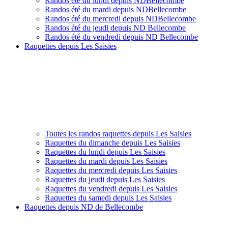
Randos été du lundi depuis NDBellecombe
Randos été du mardi depuis NDBellecombe
Randos été du mercredi depuis NDBellecombe
Randos été du jeudi depuis ND Bellecombe
Randos été du vendredi depuis ND Bellecombe
Raquettes depuis Les Saisies
Toutes les randos raquettes depuis Les Saisies
Raquettes du dimanche depuis Les Saisies
Raquettes du lundi depuis Les Saisies
Raquettes du mardi depuis Les Saisies
Raquettes du mercredi depuis Les Saisies
Raquettes du jeudi depuis Les Saisies
Raquettes du vendredi depuis Les Saisies
Raquettes du samedi depuis Les Saisies
Raquettes depuis ND de Bellecombe