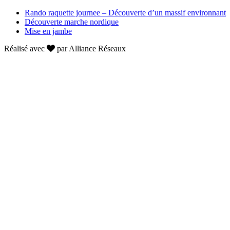
Rando raquette journee – Découverte d’un massif environnant
Découverte marche nordique
Mise en jambe
Réalisé avec
par Alliance Réseaux