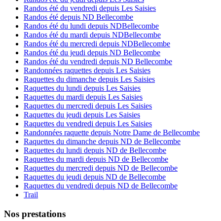
Randos été du vendredi depuis Les Saisies
Randos été depuis ND Bellecombe
Randos été du lundi depuis NDBellecombe
Randos été du mardi depuis NDBellecombe
Randos été du mercredi depuis NDBellecombe
Randos été du jeudi depuis ND Bellecombe
Randos été du vendredi depuis ND Bellecombe
Randonnées raquettes depuis Les Saisies
Raquettes du dimanche depuis Les Saisies
Raquettes du lundi depuis Les Saisies
Raquettes du mardi depuis Les Saisies
Raquettes du mercredi depuis Les Saisies
Raquettes du jeudi depuis Les Saisies
Raquettes du vendredi depuis Les Saisies
Randonnées raquette depuis Notre Dame de Bellecombe
Raquettes du dimanche depuis ND de Bellecombe
Raquettes du lundi depuis ND de Bellecombe
Raquettes du mardi depuis ND de Bellecombe
Raquettes du mercredi depuis ND de Bellecombe
Raquettes du jeudi depuis ND de Bellecombe
Raquettes du vendredi depuis ND de Bellecombe
Trail
Nos prestations