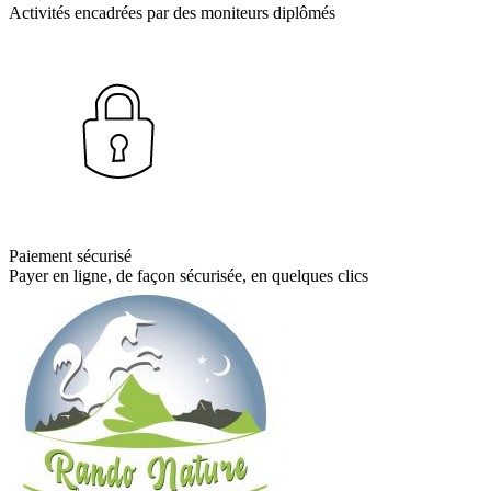
Activités encadrées par des moniteurs diplômés
Paiement sécurisé
Payer en ligne, de façon sécurisée, en quelques clics