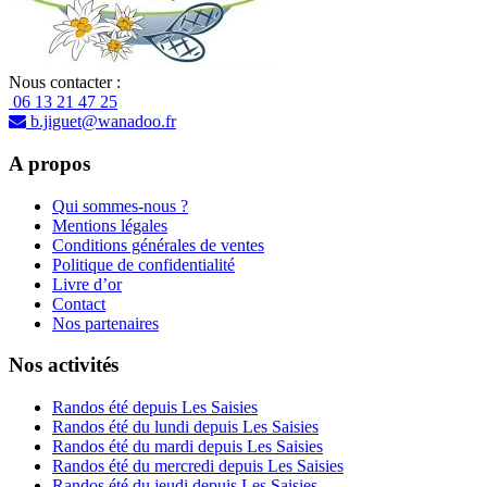
Nous contacter :
06 13 21 47 25
b.jiguet@wanadoo.fr
A propos
Qui sommes-nous ?
Mentions légales
Conditions générales de ventes
Politique de confidentialité
Livre d’or
Contact
Nos partenaires
Nos activités
Randos été depuis Les Saisies
Randos été du lundi depuis Les Saisies
Randos été du mardi depuis Les Saisies
Randos été du mercredi depuis Les Saisies
Randos été du jeudi depuis Les Saisies