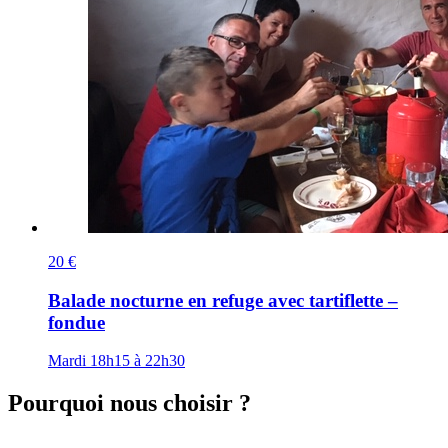
20 €
Balade nocturne en refuge avec tartiflette –
fondue
Mardi 18h15 à 22h30
Pourquoi nous choisir ?