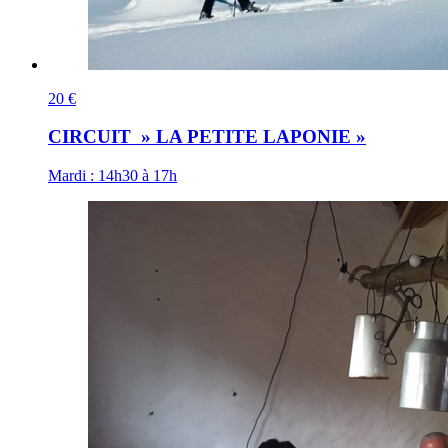
20 €
CIRCUIT » LA PETITE LAPONIE »
Mardi : 14h30 à 17h