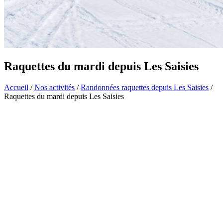
Raquettes du mardi depuis Les Saisies
Accueil
/
Nos activités
/
Randonnées raquettes depuis Les Saisies
/
Raquettes du mardi depuis Les Saisies