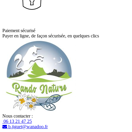
Paiement sécurisé
Payer en ligne, de façon sécurisée, en quelques clics
Nous contacter :
06 13 21 47 25
b.jiguet@wanadoo.fr