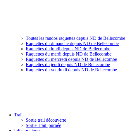
Toutes les randos raquettes depuis ND de Bellecombe
Raquettes du dimanche depuis ND de Bellecombe
Raquettes du lundi depuis ND de Bellecombe
Raquettes du mardi depuis ND de Bellecombe
Raquettes du mercredi depuis ND de Bellecombe
Raquettes du jeudi depuis ND de Bellecombe
Raquettes du vendredi depuis ND de Bellecombe
Trail
Sortie trail découverte
Sortie Trail journée
Infos pratiques