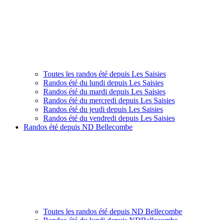
Toutes les randos été depuis Les Saisies
Randos été du lundi depuis Les Saisies
Randos été du mardi depuis Les Saisies
Randos été du mercredi depuis Les Saisies
Randos été du jeudi depuis Les Saisies
Randos été du vendredi depuis Les Saisies
Randos été depuis ND Bellecombe
Toutes les randos été depuis ND Bellecombe