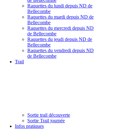
de Bellecombe
Raquettes du lundi depuis ND de
Bellecombe
Raquettes du mardi depuis ND de
Bellecombe
Raquettes du mercredi depuis ND
de Bellecombe
Raquettes du jeudi depuis ND de
Bellecombe
Raquettes du vendredi depuis ND
de Bellecombe
Trail
Sortie trail découverte
Sortie Trail journée
Infos pratiques