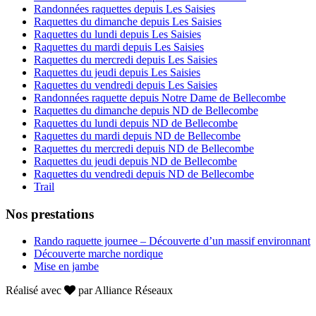
Randonnées raquettes depuis Les Saisies
Raquettes du dimanche depuis Les Saisies
Raquettes du lundi depuis Les Saisies
Raquettes du mardi depuis Les Saisies
Raquettes du mercredi depuis Les Saisies
Raquettes du jeudi depuis Les Saisies
Raquettes du vendredi depuis Les Saisies
Randonnées raquette depuis Notre Dame de Bellecombe
Raquettes du dimanche depuis ND de Bellecombe
Raquettes du lundi depuis ND de Bellecombe
Raquettes du mardi depuis ND de Bellecombe
Raquettes du mercredi depuis ND de Bellecombe
Raquettes du jeudi depuis ND de Bellecombe
Raquettes du vendredi depuis ND de Bellecombe
Trail
Nos prestations
Rando raquette journee – Découverte d’un massif environnant
Découverte marche nordique
Mise en jambe
Réalisé avec
par Alliance Réseaux