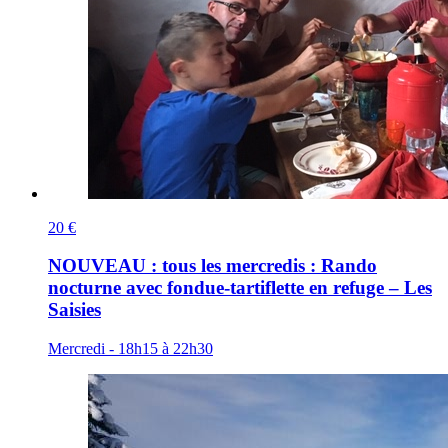
20 €
NOUVEAU : tous les mercredis : Rando
nocturne avec fondue-tartiflette en refuge – Les
Saisies
Mercredi - 18h15 à 22h30