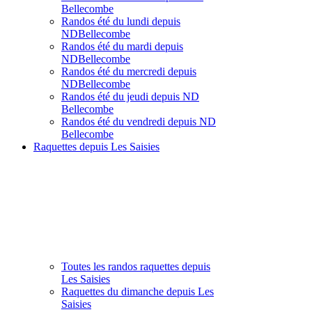
Bellecombe
Randos été du lundi depuis
NDBellecombe
Randos été du mardi depuis
NDBellecombe
Randos été du mercredi depuis
NDBellecombe
Randos été du jeudi depuis ND
Bellecombe
Randos été du vendredi depuis ND
Bellecombe
Raquettes depuis Les Saisies
Toutes les randos raquettes depuis
Les Saisies
Raquettes du dimanche depuis Les
Saisies