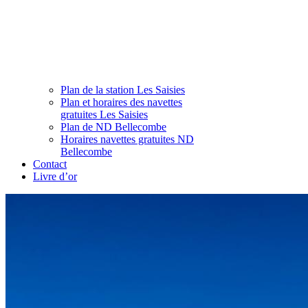
Plan de la station Les Saisies
Plan et horaires des navettes
gratuites Les Saisies
Plan de ND Bellecombe
Horaires navettes gratuites ND
Bellecombe
Contact
Livre d’or