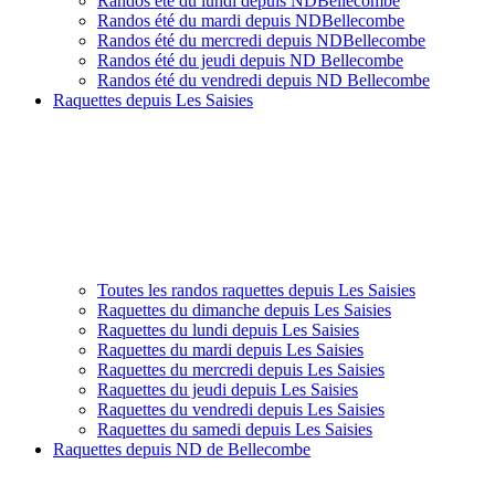
Randos été du lundi depuis NDBellecombe
Randos été du mardi depuis NDBellecombe
Randos été du mercredi depuis NDBellecombe
Randos été du jeudi depuis ND Bellecombe
Randos été du vendredi depuis ND Bellecombe
Raquettes depuis Les Saisies
Toutes les randos raquettes depuis Les Saisies
Raquettes du dimanche depuis Les Saisies
Raquettes du lundi depuis Les Saisies
Raquettes du mardi depuis Les Saisies
Raquettes du mercredi depuis Les Saisies
Raquettes du jeudi depuis Les Saisies
Raquettes du vendredi depuis Les Saisies
Raquettes du samedi depuis Les Saisies
Raquettes depuis ND de Bellecombe