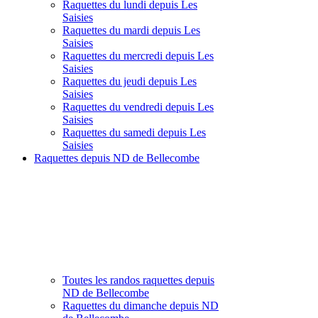
Raquettes du lundi depuis Les
Saisies
Raquettes du mardi depuis Les
Saisies
Raquettes du mercredi depuis Les
Saisies
Raquettes du jeudi depuis Les
Saisies
Raquettes du vendredi depuis Les
Saisies
Raquettes du samedi depuis Les
Saisies
Raquettes depuis ND de Bellecombe
Toutes les randos raquettes depuis
ND de Bellecombe
Raquettes du dimanche depuis ND