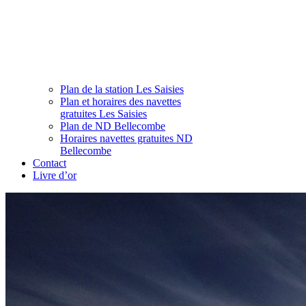
Plan de la station Les Saisies
Plan et horaires des navettes
gratuites Les Saisies
Plan de ND Bellecombe
Horaires navettes gratuites ND
Bellecombe
Contact
Livre d’or