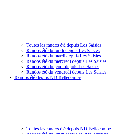
Toutes les randos été depuis Les Saisies
Randos été du lundi depuis Les Saisies
Randos été du mardi depuis Les Saisies
Randos été du mercredi depuis Les Saisies
Randos été du jeudi depuis Les Saisies
Randos été du vendredi depuis Les Saisies
Randos été depuis ND Bellecombe
Toutes les randos été depuis ND Bellecombe