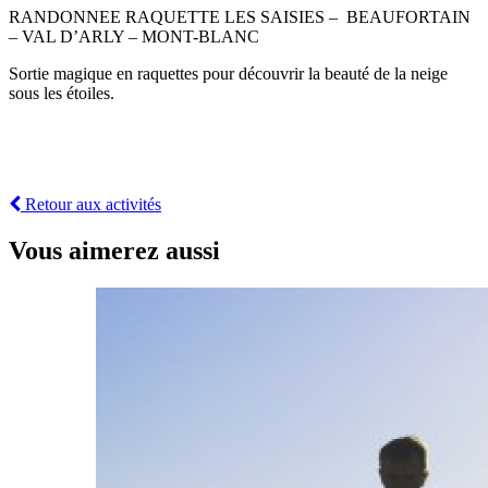
RANDONNEE RAQUETTE LES SAISIES – BEAUFORTAIN
– VAL D’ARLY – MONT-BLANC
Sortie magique en raquettes pour découvrir la beauté de la neige
sous les étoiles.
Retour aux activités
Vous aimerez aussi