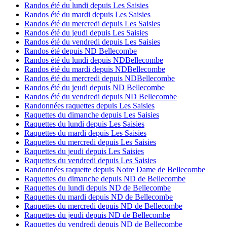
Randos été du lundi depuis Les Saisies
Randos été du mardi depuis Les Saisies
Randos été du mercredi depuis Les Saisies
Randos été du jeudi depuis Les Saisies
Randos été du vendredi depuis Les Saisies
Randos été depuis ND Bellecombe
Randos été du lundi depuis NDBellecombe
Randos été du mardi depuis NDBellecombe
Randos été du mercredi depuis NDBellecombe
Randos été du jeudi depuis ND Bellecombe
Randos été du vendredi depuis ND Bellecombe
Randonnées raquettes depuis Les Saisies
Raquettes du dimanche depuis Les Saisies
Raquettes du lundi depuis Les Saisies
Raquettes du mardi depuis Les Saisies
Raquettes du mercredi depuis Les Saisies
Raquettes du jeudi depuis Les Saisies
Raquettes du vendredi depuis Les Saisies
Randonnées raquette depuis Notre Dame de Bellecombe
Raquettes du dimanche depuis ND de Bellecombe
Raquettes du lundi depuis ND de Bellecombe
Raquettes du mardi depuis ND de Bellecombe
Raquettes du mercredi depuis ND de Bellecombe
Raquettes du jeudi depuis ND de Bellecombe
Raquettes du vendredi depuis ND de Bellecombe