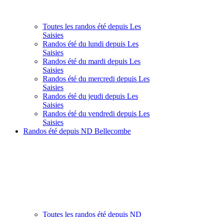
Toutes les randos été depuis Les
Saisies
Randos été du lundi depuis Les
Saisies
Randos été du mardi depuis Les
Saisies
Randos été du mercredi depuis Les
Saisies
Randos été du jeudi depuis Les
Saisies
Randos été du vendredi depuis Les
Saisies
Randos été depuis ND Bellecombe
Toutes les randos été depuis ND