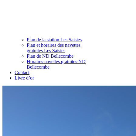
Plan de la station Les Saisies
Plan et horaires des navettes
gratuites Les Saisies
Plan de ND Bellecombe
Horaires navettes gratuites ND
Bellecombe
Contact
Livre d’or