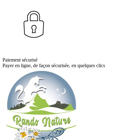
Paiement sécurisé
Payer en ligne, de façon sécurisée, en quelques clics