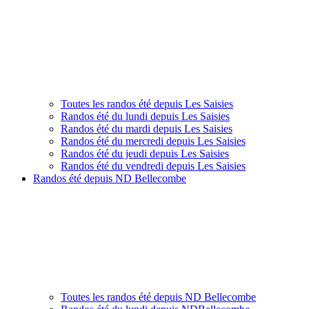
Toutes les randos été depuis Les Saisies
Randos été du lundi depuis Les Saisies
Randos été du mardi depuis Les Saisies
Randos été du mercredi depuis Les Saisies
Randos été du jeudi depuis Les Saisies
Randos été du vendredi depuis Les Saisies
Randos été depuis ND Bellecombe
Toutes les randos été depuis ND Bellecombe