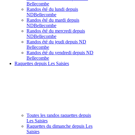
Bellecombe
Randos été du lundi depuis
NDBellecombe
Randos été du mardi depuis
NDBellecombe
Randos été du mercredi depuis
NDBellecombe
Randos été du jeudi depuis ND
Bellecombe
Randos été du vendredi depuis ND
Bellecombe
Raquettes depuis Les Saisies
Toutes les randos raquettes depuis
Les Saisies
Raquettes du dimanche depuis Les
Saisies