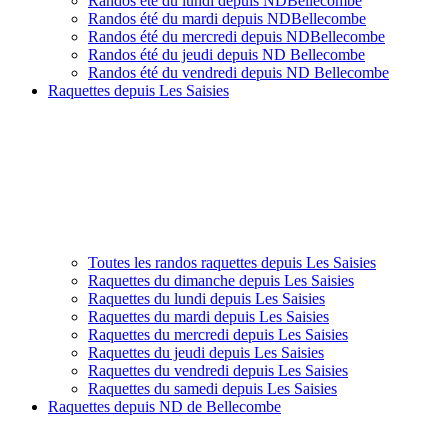
Randos été du lundi depuis NDBellecombe
Randos été du mardi depuis NDBellecombe
Randos été du mercredi depuis NDBellecombe
Randos été du jeudi depuis ND Bellecombe
Randos été du vendredi depuis ND Bellecombe
Raquettes depuis Les Saisies
Toutes les randos raquettes depuis Les Saisies
Raquettes du dimanche depuis Les Saisies
Raquettes du lundi depuis Les Saisies
Raquettes du mardi depuis Les Saisies
Raquettes du mercredi depuis Les Saisies
Raquettes du jeudi depuis Les Saisies
Raquettes du vendredi depuis Les Saisies
Raquettes du samedi depuis Les Saisies
Raquettes depuis ND de Bellecombe