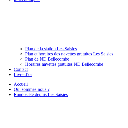
Plan de la station Les Saisies
Plan et horaires des navettes gratuites Les Saisies
Plan de ND Bellecombe
Horaires navettes gratuites ND Bellecombe
Contact
Livre d’or
Accueil
Qui sommes-nous ?
Randos été depuis Les Saisies