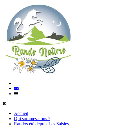
Accueil
Qui sommes-nous ?
Randos été depuis Les Saisies