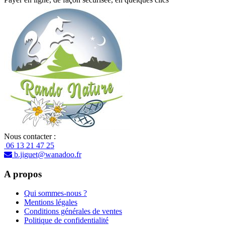
Nous contacter :
06 13 21 47 25
b.jiguet@wanadoo.fr
A propos
Qui sommes-nous ?
Mentions légales
Conditions générales de ventes
Politique de confidentialité