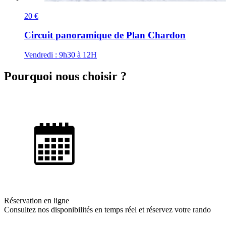
20 €
Circuit panoramique de Plan Chardon
Vendredi : 9h30 à 12H
Pourquoi nous choisir ?
Réservation en ligne
Consultez nos disponibilités en temps réel et réservez votre rando