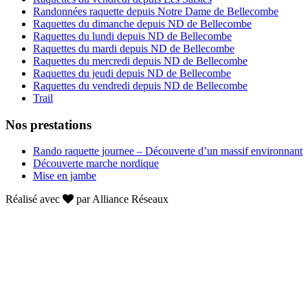
Randonnées raquette depuis Notre Dame de Bellecombe
Raquettes du dimanche depuis ND de Bellecombe
Raquettes du lundi depuis ND de Bellecombe
Raquettes du mardi depuis ND de Bellecombe
Raquettes du mercredi depuis ND de Bellecombe
Raquettes du jeudi depuis ND de Bellecombe
Raquettes du vendredi depuis ND de Bellecombe
Trail
Nos prestations
Rando raquette journee – Découverte d’un massif environnant
Découverte marche nordique
Mise en jambe
Réalisé avec
par Alliance Réseaux