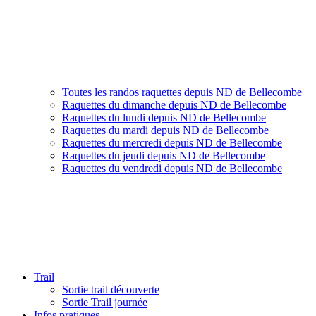
Toutes les randos raquettes depuis ND de Bellecombe
Raquettes du dimanche depuis ND de Bellecombe
Raquettes du lundi depuis ND de Bellecombe
Raquettes du mardi depuis ND de Bellecombe
Raquettes du mercredi depuis ND de Bellecombe
Raquettes du jeudi depuis ND de Bellecombe
Raquettes du vendredi depuis ND de Bellecombe
Trail
Sortie trail découverte
Sortie Trail journée
Infos pratiques