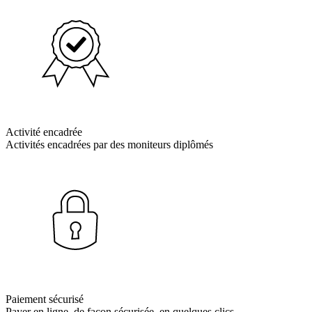
Activité encadrée
Activités encadrées par des moniteurs diplômés
Paiement sécurisé
Payer en ligne, de façon sécurisée, en quelques clics