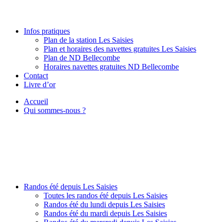
Infos pratiques
Plan de la station Les Saisies
Plan et horaires des navettes gratuites Les Saisies
Plan de ND Bellecombe
Horaires navettes gratuites ND Bellecombe
Contact
Livre d’or
Accueil
Qui sommes-nous ?
Randos été depuis Les Saisies
Toutes les randos été depuis Les Saisies
Randos été du lundi depuis Les Saisies
Randos été du mardi depuis Les Saisies