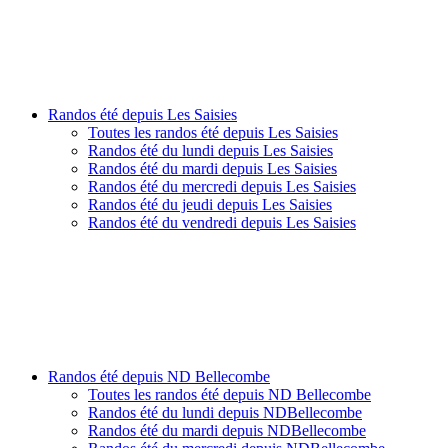
Randos été depuis Les Saisies
Toutes les randos été depuis Les Saisies
Randos été du lundi depuis Les Saisies
Randos été du mardi depuis Les Saisies
Randos été du mercredi depuis Les Saisies
Randos été du jeudi depuis Les Saisies
Randos été du vendredi depuis Les Saisies
Randos été depuis ND Bellecombe
Toutes les randos été depuis ND Bellecombe
Randos été du lundi depuis NDBellecombe
Randos été du mardi depuis NDBellecombe