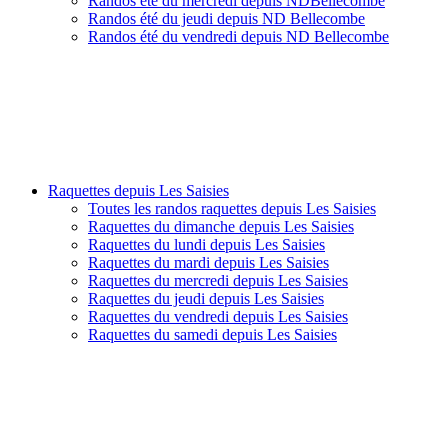
Randos été du mercredi depuis NDBellecombe
Randos été du jeudi depuis ND Bellecombe
Randos été du vendredi depuis ND Bellecombe
Raquettes depuis Les Saisies
Toutes les randos raquettes depuis Les Saisies
Raquettes du dimanche depuis Les Saisies
Raquettes du lundi depuis Les Saisies
Raquettes du mardi depuis Les Saisies
Raquettes du mercredi depuis Les Saisies
Raquettes du jeudi depuis Les Saisies
Raquettes du vendredi depuis Les Saisies
Raquettes du samedi depuis Les Saisies