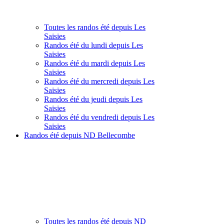
Toutes les randos été depuis Les
Saisies
Randos été du lundi depuis Les
Saisies
Randos été du mardi depuis Les
Saisies
Randos été du mercredi depuis Les
Saisies
Randos été du jeudi depuis Les
Saisies
Randos été du vendredi depuis Les
Saisies
Randos été depuis ND Bellecombe
Toutes les randos été depuis ND