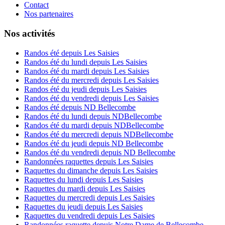
Contact
Nos partenaires
Nos activités
Randos été depuis Les Saisies
Randos été du lundi depuis Les Saisies
Randos été du mardi depuis Les Saisies
Randos été du mercredi depuis Les Saisies
Randos été du jeudi depuis Les Saisies
Randos été du vendredi depuis Les Saisies
Randos été depuis ND Bellecombe
Randos été du lundi depuis NDBellecombe
Randos été du mardi depuis NDBellecombe
Randos été du mercredi depuis NDBellecombe
Randos été du jeudi depuis ND Bellecombe
Randos été du vendredi depuis ND Bellecombe
Randonnées raquettes depuis Les Saisies
Raquettes du dimanche depuis Les Saisies
Raquettes du lundi depuis Les Saisies
Raquettes du mardi depuis Les Saisies
Raquettes du mercredi depuis Les Saisies
Raquettes du jeudi depuis Les Saisies
Raquettes du vendredi depuis Les Saisies
Randonnées raquette depuis Notre Dame de Bellecombe