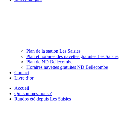
Plan de la station Les Saisies
Plan et horaires des navettes gratuites Les Saisies
Plan de ND Bellecombe
Horaires navettes gratuites ND Bellecombe
Contact
Livre d’or
Accueil
Qui sommes-nous ?
Randos été depuis Les Saisies