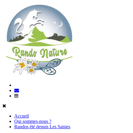
Accueil
Qui sommes-nous ?
Randos été depuis Les Saisies