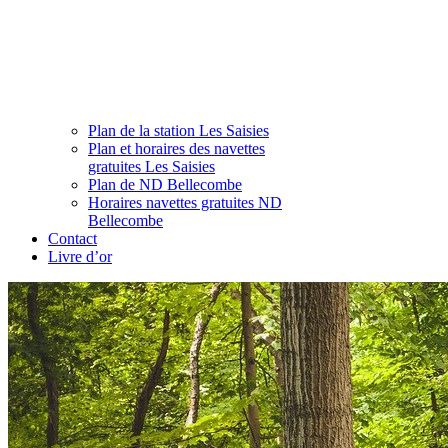
Plan de la station Les Saisies
Plan et horaires des navettes
gratuites Les Saisies
Plan de ND Bellecombe
Horaires navettes gratuites ND
Bellecombe
Contact
Livre d’or