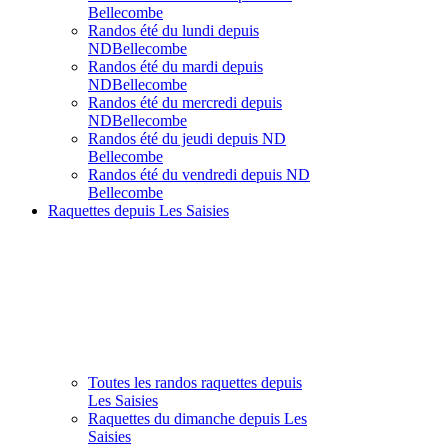
Bellecombe
Randos été du lundi depuis
NDBellecombe
Randos été du mardi depuis
NDBellecombe
Randos été du mercredi depuis
NDBellecombe
Randos été du jeudi depuis ND
Bellecombe
Randos été du vendredi depuis ND
Bellecombe
Raquettes depuis Les Saisies
Toutes les randos raquettes depuis
Les Saisies
Raquettes du dimanche depuis Les
Saisies