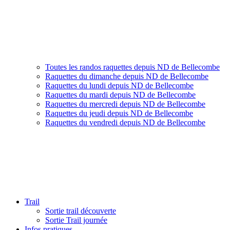
Toutes les randos raquettes depuis ND de Bellecombe
Raquettes du dimanche depuis ND de Bellecombe
Raquettes du lundi depuis ND de Bellecombe
Raquettes du mardi depuis ND de Bellecombe
Raquettes du mercredi depuis ND de Bellecombe
Raquettes du jeudi depuis ND de Bellecombe
Raquettes du vendredi depuis ND de Bellecombe
Trail
Sortie trail découverte
Sortie Trail journée
Infos pratiques