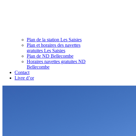
Plan de la station Les Saisies
Plan et horaires des navettes
gratuites Les Saisies
Plan de ND Bellecombe
Horaires navettes gratuites ND
Bellecombe
Contact
Livre d’or