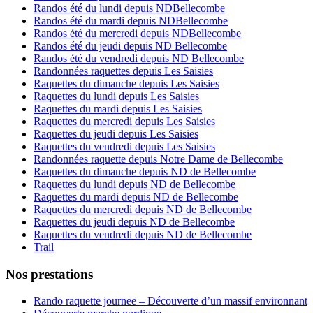
Randos été du lundi depuis NDBellecombe
Randos été du mardi depuis NDBellecombe
Randos été du mercredi depuis NDBellecombe
Randos été du jeudi depuis ND Bellecombe
Randos été du vendredi depuis ND Bellecombe
Randonnées raquettes depuis Les Saisies
Raquettes du dimanche depuis Les Saisies
Raquettes du lundi depuis Les Saisies
Raquettes du mardi depuis Les Saisies
Raquettes du mercredi depuis Les Saisies
Raquettes du jeudi depuis Les Saisies
Raquettes du vendredi depuis Les Saisies
Randonnées raquette depuis Notre Dame de Bellecombe
Raquettes du dimanche depuis ND de Bellecombe
Raquettes du lundi depuis ND de Bellecombe
Raquettes du mardi depuis ND de Bellecombe
Raquettes du mercredi depuis ND de Bellecombe
Raquettes du jeudi depuis ND de Bellecombe
Raquettes du vendredi depuis ND de Bellecombe
Trail
Nos prestations
Rando raquette journee – Découverte d’un massif environnant