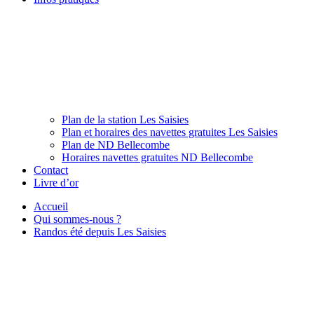
Plan de la station Les Saisies
Plan et horaires des navettes gratuites Les Saisies
Plan de ND Bellecombe
Horaires navettes gratuites ND Bellecombe
Contact
Livre d’or
Accueil
Qui sommes-nous ?
Randos été depuis Les Saisies