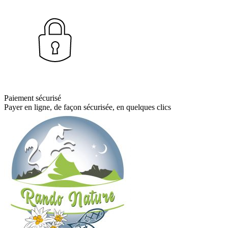
Paiement sécurisé
Payer en ligne, de façon sécurisée, en quelques clics