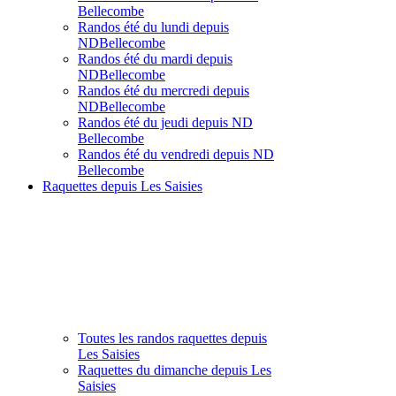
Bellecombe
Randos été du lundi depuis
NDBellecombe
Randos été du mardi depuis
NDBellecombe
Randos été du mercredi depuis
NDBellecombe
Randos été du jeudi depuis ND
Bellecombe
Randos été du vendredi depuis ND
Bellecombe
Raquettes depuis Les Saisies
Toutes les randos raquettes depuis
Les Saisies
Raquettes du dimanche depuis Les
Saisies