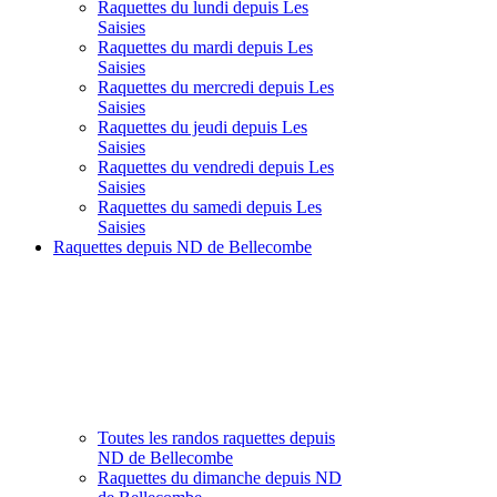
Raquettes du lundi depuis Les
Saisies
Raquettes du mardi depuis Les
Saisies
Raquettes du mercredi depuis Les
Saisies
Raquettes du jeudi depuis Les
Saisies
Raquettes du vendredi depuis Les
Saisies
Raquettes du samedi depuis Les
Saisies
Raquettes depuis ND de Bellecombe
Toutes les randos raquettes depuis
ND de Bellecombe
Raquettes du dimanche depuis ND