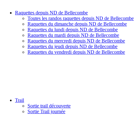
Raquettes depuis ND de Bellecombe
Toutes les randos raquettes depuis ND de Bellecombe
Raquettes du dimanche depuis ND de Bellecombe
Raquettes du lundi depuis ND de Bellecombe
Raquettes du mardi depuis ND de Bellecombe
Raquettes du mercredi depuis ND de Bellecombe
Raquettes du jeudi depuis ND de Bellecombe
Raquettes du vendredi depuis ND de Bellecombe
Trail
Sortie trail découverte
Sortie Trail journée