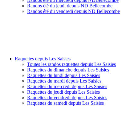
Randos été du mercredi depuis NDBellecombe
Randos été du jeudi depuis ND Bellecombe
Randos été du vendredi depuis ND Bellecombe
Raquettes depuis Les Saisies
Toutes les randos raquettes depuis Les Saisies
Raquettes du dimanche depuis Les Saisies
Raquettes du lundi depuis Les Saisies
Raquettes du mardi depuis Les Saisies
Raquettes du mercredi depuis Les Saisies
Raquettes du jeudi depuis Les Saisies
Raquettes du vendredi depuis Les Saisies
Raquettes du samedi depuis Les Saisies