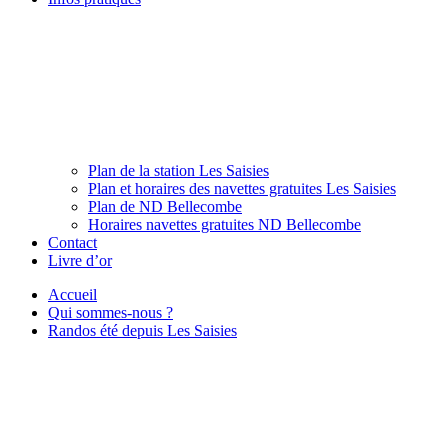
Plan de la station Les Saisies
Plan et horaires des navettes gratuites Les Saisies
Plan de ND Bellecombe
Horaires navettes gratuites ND Bellecombe
Contact
Livre d’or
Accueil
Qui sommes-nous ?
Randos été depuis Les Saisies