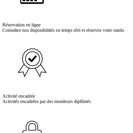
Réservation en ligne
Consultez nos disponibilités en temps réel et réservez votre rando
Activité encadrée
Activités encadrées par des moniteurs diplômés