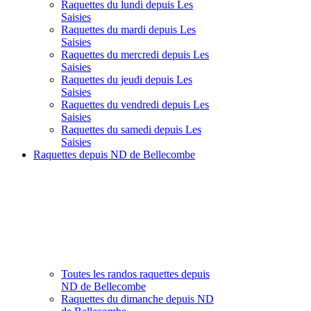
Raquettes du lundi depuis Les
Saisies
Raquettes du mardi depuis Les
Saisies
Raquettes du mercredi depuis Les
Saisies
Raquettes du jeudi depuis Les
Saisies
Raquettes du vendredi depuis Les
Saisies
Raquettes du samedi depuis Les
Saisies
Raquettes depuis ND de Bellecombe
Toutes les randos raquettes depuis
ND de Bellecombe
Raquettes du dimanche depuis ND